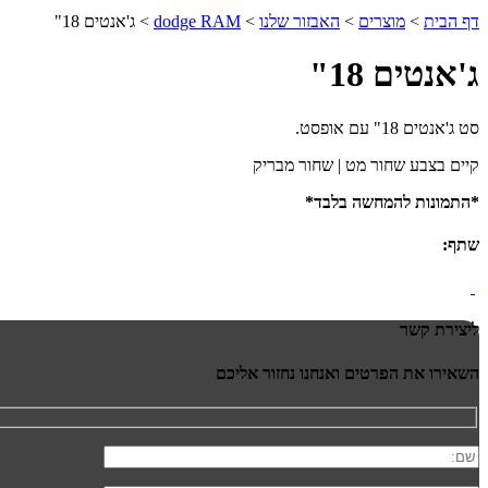
דף הבית
>
מוצרים
>
האבזור שלנו
>
dodge RAM
>
ג'אנטים 18"
ג'אנטים 18"
סט ג'אנטים 18" עם אופסט.
קיים בצבע שחור מט | שחור מבריק
*התמונות להמחשה בלבד*
שתף:
ליצירת קשר
השאירו את הפרטים ואנחנו נחזור אליכם