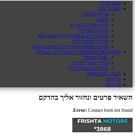
עמוד הבית
האבזור שלנו
מגירות נשלפות
קמפינג
תריסי סגירה לטנדרים
קשתות לטנדרים
אוהל גג לג'יפ נפתח מבית פרישתא 4X4
מגירות נשלפות לג'יפ
מגירות נשלפות לטנדר מבית פרישתא 4X4
FRISHTA MOTORS ייבוא טנדרים חשמליים
GMC חשמלי
טנדר חשמלי למכירה
סילברדו חשמלית מחיר
קטלוג רכבים 2026
מי אנחנו
צור קשר
השאיר פרטים ונחזור אליך בהדקם
Error:
Contact form not found.