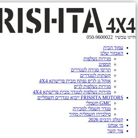
חייגו עכשיו
050-9600022
עמוד הבית
האבזור שלנו
מגירות נשלפות
קמפינג
תריסי סגירה לטנדרים
קשתות לטנדרים
אוהל גג לג'יפ נפתח מבית פרישתא 4X4
מגירות נשלפות לג'יפ
מגירות נשלפות לטנדר מבית פרישתא 4X4
FRISHTA MOTORS ייבוא טנדרים חשמליים
GMC חשמלי
טנדר חשמלי למכירה
סילברדו חשמלית מחיר
קטלוג רכבים 2026
מי אנחנו
צור קשר