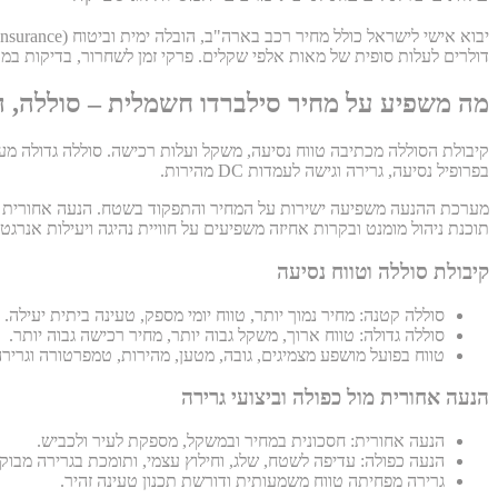
דולרים לעלות סופית של מאות אלפי שקלים. פרקי זמן לשחרור, בדיקות במכ
מה משפיע על מחיר סילברדו חשמלית – סוללה, ה
קיבולת הסוללה מכתיבה טווח נסיעה, משקל ועלות רכישה. סוללה גדולה מע
בפרופיל נסיעה, גרירה וגישה לעמדות DC מהירות.
מערכת ההנעה משפיעה ישירות על המחיר והתפקוד בשטח. הנעה אחורית זול
תוכנת ניהול מומנט ובקרות אחיזה משפיעים על חוויית נהיגה ויעילות אנרגטי
קיבולת סוללה וטווח נסיעה
סוללה קטנה: מחיר נמוך יותר, טווח יומי מספק, טעינה ביתית יעילה.
סוללה גדולה: טווח ארוך, משקל גבוה יותר, מחיר רכישה גבוה יותר.
טווח בפועל מושפע מצמיגים, גובה, מטען, מהירות, טמפרטורה וגרירה
הנעה אחורית מול כפולה וביצועי גרירה
הנעה אחורית: חסכונית במחיר ובמשקל, מספקת לעיר ולכביש.
הנעה כפולה: עדיפה לשטח, שלג, וחילוץ עצמי, ותומכת בגרירה מבוק
גרירה מפחיתה טווח משמעותית ודורשת תכנון טעינה זהיר.