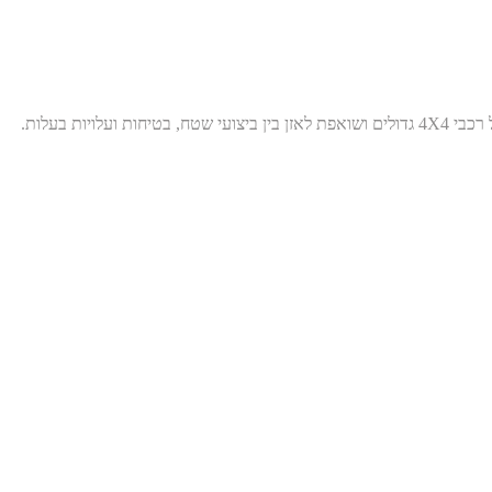
למי שבוחן פול-סייז חשמלי לשטח, פרישתא ארבע על ארבע בעמ היא כתובת מקצועית לליווי התאמה, אבזור ועמידה בתקינה. החברה פועלת במיקוד על רכבי 4X4 גדולים ושואפת לאזן בין ביצועי שטח, בטיחות ועלויות בעלות.