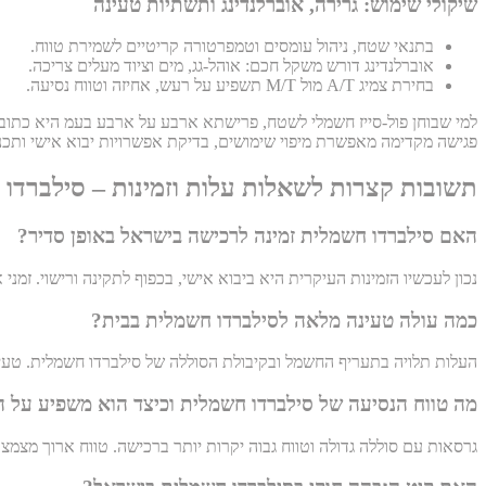
שיקולי שימוש: גרירה, אוברלנדינג ותשתיות טעינה
בתנאי שטח, ניהול עומסים וטמפרטורה קריטיים לשמירת טווח.
אוברלנדינג דורש משקל חכם: אוהל-גג, מים וציוד מעלים צריכה.
בחירת צמיג A/T מול M/T תשפיע על רעש, אחיזה וטווח נסיעה.
פגישה מקדימה מאפשרת מיפוי שימושים, בדיקת אפשרויות יבוא אישי ותכנון
תשובות קצרות לשאלות עלות וזמינות – סילברדו
האם סילברדו חשמלית זמינה לרכישה בישראל באופן סדיר?
נכון לעכשיו הזמינות העיקרית היא ביבוא אישי, בכפוף לתקינה ורישוי. זמני 
כמה עולה טעינה מלאה לסילברדו חשמלית בבית?
העלות תלויה בתעריף החשמל ובקיבולת הסוללה של סילברדו חשמלית. טעי
מה טווח הנסיעה של סילברדו חשמלית וכיצד הוא משפיע על 
גרסאות עם סוללה גדולה וטווח גבוה יקרות יותר ברכישה. טווח ארוך מצמ