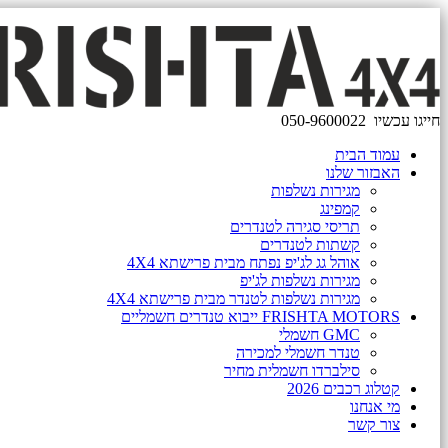
חייגו עכשיו
050-9600022
עמוד הבית
האבזור שלנו
מגירות נשלפות
קמפינג
תריסי סגירה לטנדרים
קשתות לטנדרים
אוהל גג לג'יפ נפתח מבית פרישתא 4X4
מגירות נשלפות לג'יפ
מגירות נשלפות לטנדר מבית פרישתא 4X4
FRISHTA MOTORS ייבוא טנדרים חשמליים
GMC חשמלי
טנדר חשמלי למכירה
סילברדו חשמלית מחיר
קטלוג רכבים 2026
מי אנחנו
צור קשר