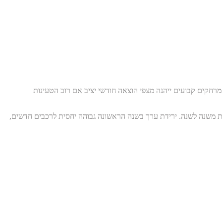
יתית AC בתעריף לילה זולה משמעותית לעומת טעינת DC מהירה ציבורית. נהג הנוסע מרחקים קבועים ייהנה מצפי הוצאה חודשי יציב אם רוב הטעינות
נות משנה לשנה. ירידת ערך בשנה הראשונה גבוהה יחסית לרכבים חדשים,