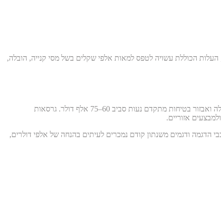
 לגרסאות עבודה וביצועים. בישראל, ביבוא אישי, העלות הכוללת עשויה לטפס למאות אלפי שקלים בשל מסי קנייה, הובלה,
מחיר הבסיס בארה"ב מתחיל לרוב בכ-50–55 אלף דולר לגרסאות הנעה פשוטות ואבזור סטנדרטי. גרסאות ביניים הכוללות סוללה גדולה יותר, הנעה כפולה ואבזור בטיחות מתקדם נעות סביב 60–75 אלף דולר. גרסאות
רכבי הדגמה ודגמים משנתון קודם נמכרים לעיתים בהנחה של אלפי דולרים,