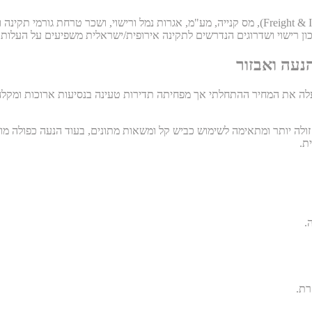
יבוא אישי לישראל כולל מחיר רכב בארה"ב, הובלה ימית וביטוח (Freight & Insurance), מס קנייה, מע"
ון רישוי ושדרוגים הנדרשים לתקינה אירופית/ישראלית משפיעים על העלות ו
נעה ואבזור
לה את המחיר ההתחלתי אך מפחיתה תדירות טעינה בנסיעות ארוכות ומקלה על
ה יותר ומתאימה לשימוש כביש קל ומשאות מתונים, בעוד הנעה כפולה מוסי
ת.
.
רת.