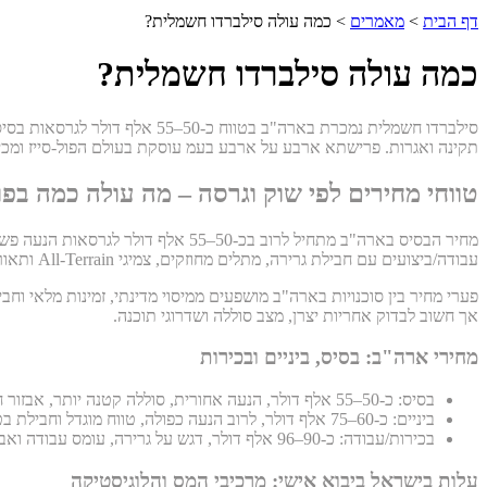
דף הבית
>
מאמרים
>
כמה עולה סילברדו חשמלית?
כמה עולה סילברדו חשמלית?
תקינה ואגרות. פרישתא ארבע על ארבע בעמ עוסקת בעולם הפול-סייז ומכי
טווחי מחירים לפי שוק וגרסה – מה עולה כמה בפו
עבודה/ביצועים עם חבילת גרירה, מתלים מחוזקים, צמיגי All-Terrain ותאורת LED מתקדמת עשויות להגיע ל-90–96 אלף דולר, בהתאם לקונפיגורציה ולמבצעים אזוריים.
פערי מחיר בין סוכנויות בארה"ב מושפעים ממיסוי מדינתי, זמינות מלאי וח
אך חשוב לבדוק אחריות יצרן, מצב סוללה ושדרוגי תוכנה.
מחירי ארה"ב: בסיס, ביניים ובכירות
בסיס: כ-50–55 אלף דולר, הנעה אחורית, סוללה קטנה יותר, אבזור חיוני.
ביניים: כ-60–75 אלף דולר, לרוב הנעה כפולה, טווח מוגדל וחבילת בטיחות.
בכירות/עבודה: כ-90–96 אלף דולר, דגש על גרירה, עומס עבודה ואבזור מלא.
עלות בישראל ביבוא אישי: מרכיבי המס והלוגיסטיקה