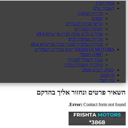
עמוד הבית
האבזור שלנו
מגירות נשלפות
קמפינג
תריסי סגירה לטנדרים
קשתות לטנדרים
אוהל גג לג'יפ נפתח מבית פרישתא 4X4
מגירות נשלפות לג'יפ
מגירות נשלפות לטנדר מבית פרישתא 4X4
FRISHTA MOTORS ייבוא טנדרים חשמליים
GMC חשמלי
טנדר חשמלי למכירה
סילברדו חשמלית מחיר
קטלוג רכבים 2026
מי אנחנו
צור קשר
השאיר פרטים ונחזור אליך בהדקם
Error:
Contact form not found.