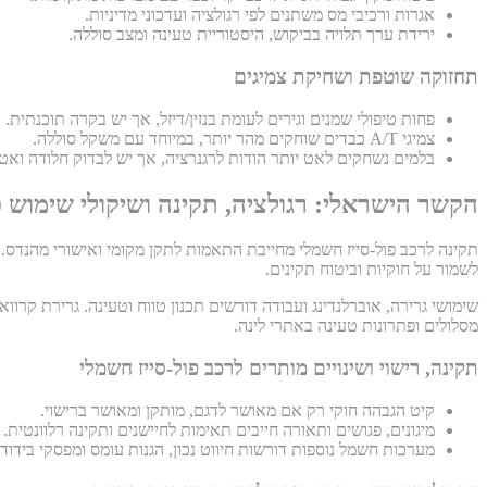
אגרות ורכיבי מס משתנים לפי רגולציה ועדכוני מדיניות.
ירידת ערך תלויה בביקוש, היסטוריית טעינה ומצב סוללה.
תחזוקה שוטפת ושחיקת צמיגים
פחות טיפולי שמנים וגירים לעומת בנזין/דיזל, אך יש בקרה תוכנתית.
צמיגי A/T כבדים שוחקים מהר יותר, במיוחד עם משקל סוללה.
בלמים נשחקים לאט יותר הודות לרגנרציה, אך יש לבדוק חלודה ואט
הקשר הישראלי: רגולציה, תקינה ושיקולי שימוש פ
תקינה לרכב פול-סייז חשמלי מחייבת התאמות לתקן מקומי ואישורי מהנדס. א
לשמור על חוקיות וביטוח תקינים.
שימושי גרירה, אוברלנדינג ועבודה דורשים תכנון טווח וטעינה. גרירת קרווא
מסלולים ופתרונות טעינה באתרי לינה.
תקינה, רישוי ושינויים מותרים לרכב פול-סייז חשמלי
קיט הגבהה חוקי רק אם מאושר לדגם, מותקן ומאושר ברישוי.
מיגונים, פגושים ותאורה חייבים תאימות לחיישנים ותקינה רלוונטית.
מערכות חשמל נוספות דורשות חיווט נכון, הגנות עומס ומפסקי בידוד.