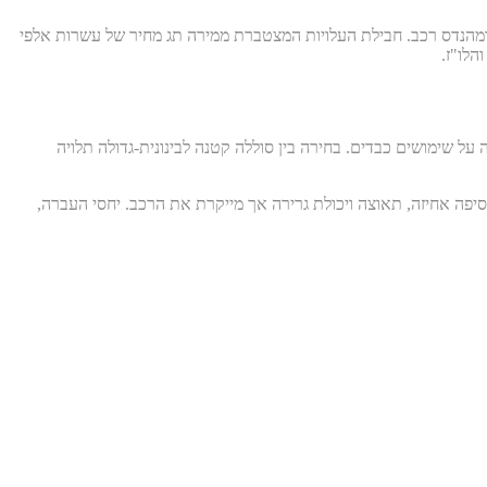
מ, אגרות נמל ורישוי, ושכר טרחת גורמי תקינה ומהנדס רכב. חבילת העלויות המצטברת ממירה תג מחיר של עשרות אלפי
הלו"ז.
 שימושים כבדים. בחירה בין סוללה קטנה לבינונית-גדולה תלויה
פה אחיזה, תאוצה ויכולת גרירה אך מייקרת את הרכב. יחסי העברה,