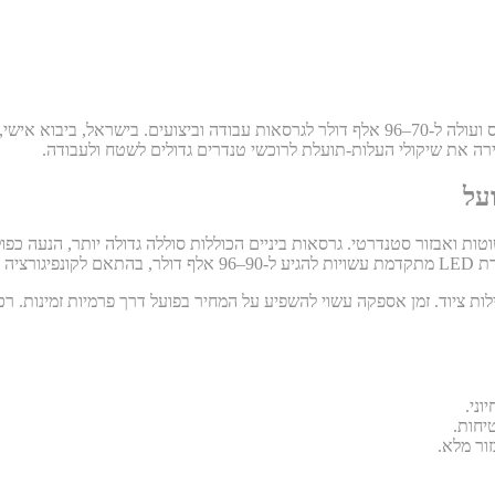
סילברדו חשמלית נמכרת בארה"ב בטווח כ-50–55 אלף דולר לגרסאות בסיס ועולה ל-70–96 אלף דולר
רה את שיקולי העלות-תועלת לרוכשי טנדרים גדולים לשטח ולעבודה.
על
בילות ציוד. זמן אספקה עשוי להשפיע על המחיר בפועל דרך פרמיות זמינות. 