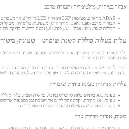
אבזור בטיחות, מולטימדיה ותצורת מרכב
ADAS מתקדם, מצלמות 360° ותאורת LED מייקרים אך משפרים שימושיות.
תצורות מרכב (Crew Cab, אורך ארגז) משפיעות על מחיר, משקל ושימושיות.
חבילות שטח: מיגון, צמיגי A/T, פגושי מגן וכננת דורשות בדיקת תקינה.
עלות בעלות כוללת לשנת שימוש – טעינה, ביטוח 
מתבצעות בבית או בעבודה.
ביטוח לרכב פול-סייז חשמלי מושפע מערך הרכב, כוח מנוע, מערכות בטיחות
וטנדרי פול-סייז שומרים לעיתים על ערך טוב אם הביקוש לשוק עבודה ושט
עלויות אנרגיה: טעינה ביתית וציבורית
טעינת AC ביתית: עלות לקוט"ש נמוכה, גמישות תזמון, בלאי סוללה מתון.
טעינת DC מהירה: יקרה יותר לק"מ אך חוסכת זמן במסעות ארוכים.
תכנון מסלול טעינה מצמצם עיכובים ועלויות במצבי גרירה.
ביטוח, אגרות וירידת ערך
ביטוח מקיף גבוה יחסית לרכב יקר וכבד עם מערכות מתקדמות.